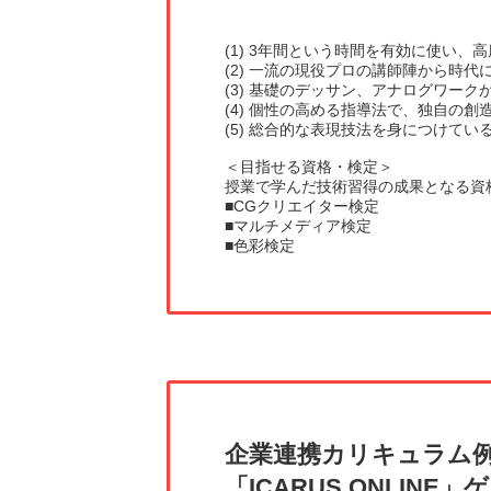
(1) 3年間という時間を有効に使い、
(2) 一流の現役プロの講師陣から時
(3) 基礎のデッサン、アナログワー
(4) 個性の高める指導法で、独自の創
(5) 総合的な表現技法を身につけて
＜目指せる資格・検定＞
授業で学んだ技術習得の成果となる資
■CGクリエイター検定
■マルチメディア検定
■色彩検定
企業連携カリキュラム
「ICARUS ONLI