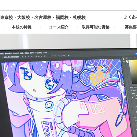
よくあ
東京校・大阪校・名古屋校・
福岡校・札幌校
本校の特長
コース紹介
取得可能な資格
募集要
イラスト・マンガ
インフルエンサー＆プロ
アニメ＆ゲーム声優
映像クリエイター
e-Sports
IT・プログラミング
パティシエ
アーティスト・サウンド
調理・バリスタ
謎解きクリエイター
トータルビューティ
外国語・観光
ヘア＆メイク