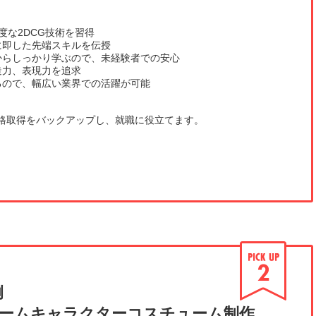
高度な2DCG技術を習得
代に即した先端スキルを伝授
クからしっかり学ぶので、未経験者での安心
造力、表現力を追求
いるので、幅広い業界での活躍が可能
格取得をバックアップし、就職に役立てます。
例
NE」ゲームキャラクターコスチューム制作