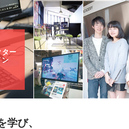
クター
イン
ス
を学び、