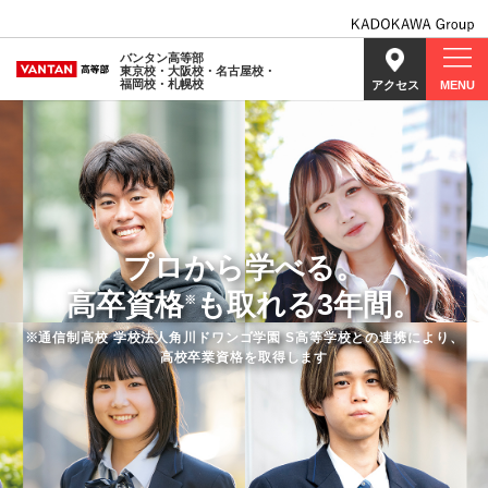
バンタン高等部
東京校・大阪校・名古屋校・
福岡校・札幌校
アクセス
MENU
プロから学べる。
高卒資格
も取れる3年間。
※
※通信制高校 学校法人角川ドワンゴ学園 S高等学校との連携により、
高校卒業資格を取得します