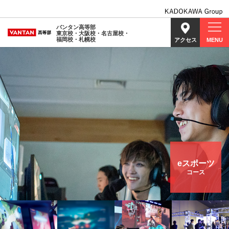
バンタン高等部
東京校・大阪校・名古屋校・
福岡校・札幌校
アクセス
MENU
eスポーツ
コース