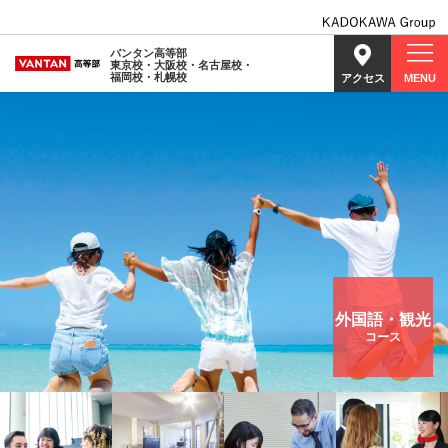
バンタン高等部
東京校・大阪校・名古屋校・
福岡校・札幌校
アクセス
MENU
外国語・観光
コース