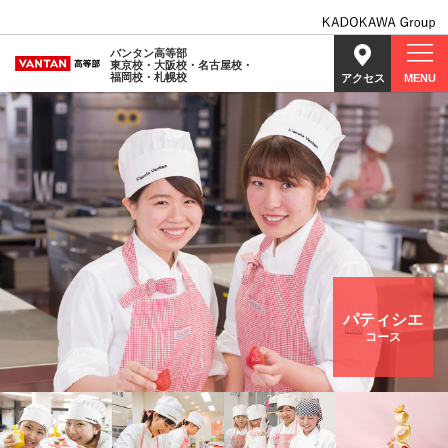
バンタン高等部
東京校・大阪校・名古屋校・
福岡校・札幌校
アクセス
MENU
パティシエ
コース